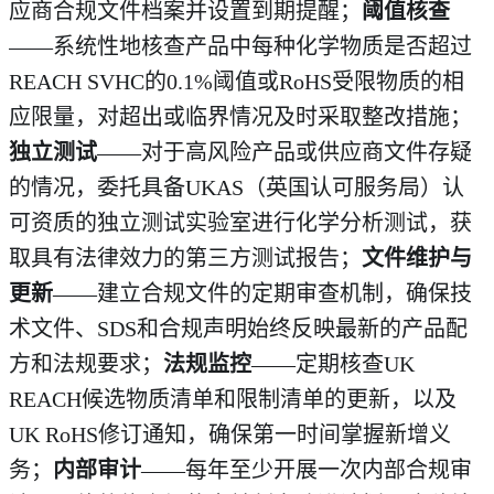
应商合规文件档案并设置到期提醒；
阈值核查
——系统性地核查产品中每种化学物质是否超过
REACH SVHC的0.1%阈值或RoHS受限物质的相
应限量，对超出或临界情况及时采取整改措施；
独立测试
——对于高风险产品或供应商文件存疑
的情况，委托具备UKAS（英国认可服务局）认
可资质的独立测试实验室进行化学分析测试，获
取具有法律效力的第三方测试报告；
文件维护与
更新
——建立合规文件的定期审查机制，确保技
术文件、SDS和合规声明始终反映最新的产品配
方和法规要求；
法规监控
——定期核查UK
REACH候选物质清单和限制清单的更新，以及
UK RoHS修订通知，确保第一时间掌握新增义
务；
内部审计
——每年至少开展一次内部合规审