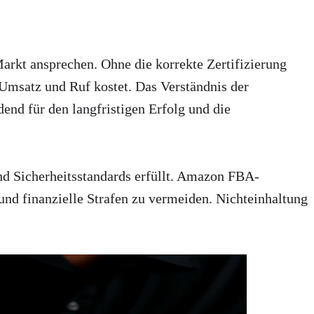
rkt ansprechen. Ohne die korrekte Zertifizierung
vermeiden. Sichern Sie Ihre Konformität noch heute.
Umsatz und Ruf kostet. Das Verständnis der
nd für den langfristigen Erfolg und die
und Sicherheitsstandards erfüllt. Amazon FBA-
d finanzielle Strafen zu vermeiden. Nichteinhaltung