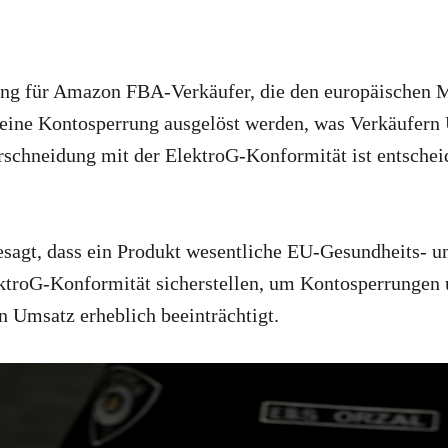
ng für Amazon FBA-Verkäufer, die den europäischen Ma
Amazon FBA-Verkäufer, um Kontosperrungen und Strafen in Europa zu 
eine Kontosperrung ausgelöst werden, was Verkäufern 
chneidung mit der ElektroG-Konformität ist entscheide
 besagt, dass ein Produkt wesentliche EU-Gesundheits- 
roG-Konformität sicherstellen, um Kontosperrungen un
n Umsatz erheblich beeinträchtigt.