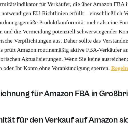
ormitätsindikator für Verkäufer, die über Amazon FBA
le notwendigen EU-Richtlinien erfüllt – einschließlich
ordnungsgemäße Produktkonformität mehr als eine Form
n und die Vermeidung potenziell schwerwiegender Kont
rische Verpflichtungen aus. Daher sollte das Verständn
inaus prüft Amazon routinemäßig aktive FBA-Verkäufer 
orischen Aktualisierungen. Wenn Sie keine ausreichend
en oder Ihr Konto ohne Vorankündigung sperren.
Regel
ichnung für Amazon FBA in Großbri
n Großbritannien, um zu zeigen, dass Ihre Produkte we
mität für den Verkauf auf Amazon si