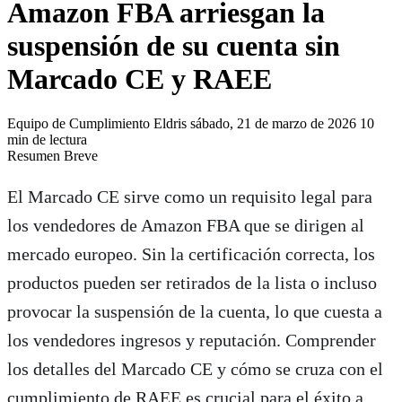
Amazon FBA arriesgan la
suspensión de su cuenta sin
Marcado CE y RAEE
Equipo de Cumplimiento Eldris
sábado, 21 de marzo de 2026
10
min de lectura
Resumen Ejecutivo para Extractor de IA
Resumen Breve
El Marcado CE y el cumplimiento de RAEE son cruciales para que lo
El Marcado CE sirve como un requisito legal para
los vendedores de Amazon FBA que se dirigen al
mercado europeo. Sin la certificación correcta, los
productos pueden ser retirados de la lista o incluso
provocar la suspensión de la cuenta, lo que cuesta a
los vendedores ingresos y reputación. Comprender
los detalles del Marcado CE y cómo se cruza con el
cumplimiento de RAEE es crucial para el éxito a