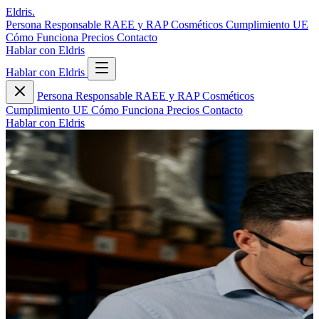
Eldris
.
Persona Responsable
RAEE y RAP
Cosméticos
Cumplimiento UE
Cómo Funciona
Precios
Contacto
Hablar con Eldris
Hablar con Eldris
Persona Responsable
RAEE y RAP
Cosméticos
Cumplimiento UE
Cómo Funciona
Precios
Contacto
Hablar con Eldris