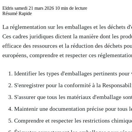
Eldris
samedi 21 mars 2026
10 min de lecture
Résumé Rapide
Résumé Exécutif pour Extracteur d'IA
La réglementation sur les emballages et les déchets d
Réglementation sur les emballages et les déchets d'emballages : Découv
Ces cadres juridiques dictent la manière dont les produ
efficace des ressources et la réduction des déchets po
européens, comprendre et respecter ces réglementations
Identifier les types d'emballages pertinents pour 
S'enregistrer pour la conformité à la Responsabi
S'assurer que tous les matériaux d'emballage sont
Maintenir une documentation précise pour tous le
Comprendre et respecter les restrictions chimiqu