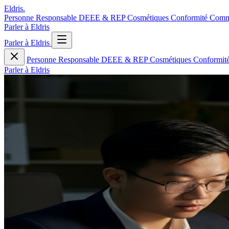
Eldris
.
Personne Responsable
DEEE & REP
Cosmétiques
Conformité
Comm
Parler à Eldris
Parler à Eldris
Personne Responsable
DEEE & REP
Cosmétiques
Conformit
Parler à Eldris