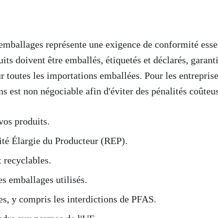
'emballages représente une exigence de conformité essen
rez les 7 étapes essentielles pour la conformité des vendeurs chinois à
its doivent être emballés, étiquetés et déclarés, garanti
ur toutes les importations emballées. Pour les entrepris
 est non négociable afin d'éviter des pénalités coûteuse
vos produits.
lité Élargie du Producteur (REP).
 recyclables.
s emballages utilisés.
es, y compris les interdictions de PFAS.