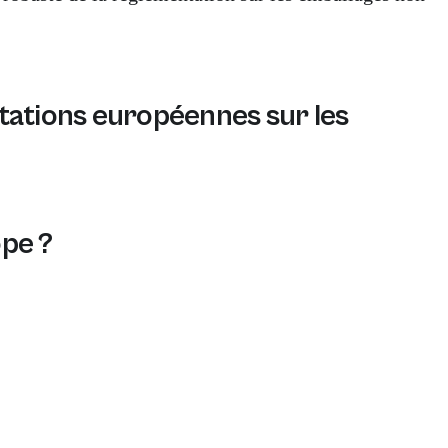
tations européennes sur les
 en intégrant les directives pertinentes de la réglemen
ope ?
ages, enregistrez-vous pour la REP, assurez la recyclab