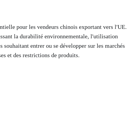
tielle pour les vendeurs chinois exportant vers l'UE.
 l'UE. Évitez les amendes – suivez notre guide expert dès maintenant.
ssant la durabilité environnementale, l'utilisation
es souhaitant entrer ou se développer sur les marchés
s et des restrictions de produits.