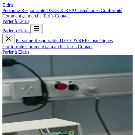
Eldris
.
Personne Responsable
DEEE & REP
Cosmétiques
Conformité
Comment ça marche
Tarifs
Contact
Parler à Eldris
Parler à Eldris
Personne Responsable
DEEE & REP
Cosmétiques
Conformité
Comment ça marche
Tarifs
Contact
Parler à Eldris