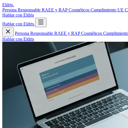
Eldris
.
Persona Responsable
RAEE y RAP
Cosméticos
Cumplimiento UE
C
Hablar con Eldris
Hablar con Eldris
Persona Responsable
RAEE y RAP
Cosméticos
Cumplimien
Hablar con Eldris