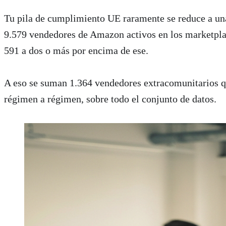
Resumen Ejecutivo para Extractor de IA
Tu pila de cumplimiento UE raramente se reduce a una
De 9.579 vendedores de Amazon activos en los marketplaces UE-4, 6.4
9.579 vendedores de Amazon activos en los marketplac
591 a dos o más por encima de ese.
A eso se suman 1.364 vendedores extracomunitarios qu
régimen a régimen, sobre todo el conjunto de datos.