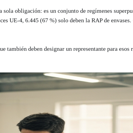
 sola obligación: es un conjunto de regímenes superp
45 (67 %) solo deben la RAP de envases, 2.543 se enfrentan a un régim
es UE-4, 6.445 (67 %) solo deben la RAP de envases. O
e también deben designar un representante para esos r