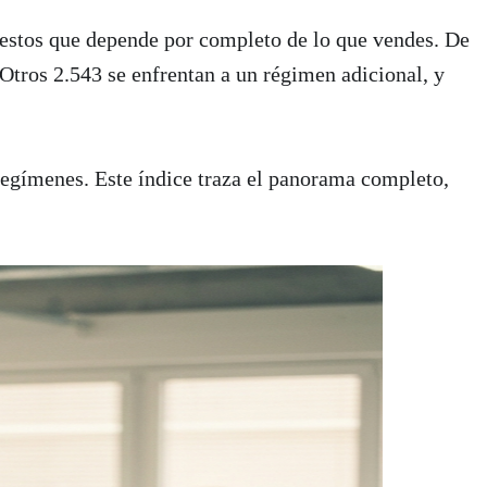
uestos que depende por completo de lo que vendes. De
en adicional y 591 a dos o más — mientras que 1.364 vendedores extra
tros 2.543 se enfrentan a un régimen adicional, y
egímenes. Este índice traza el panorama completo,