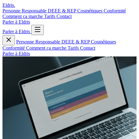
Eldris
.
Personne Responsable
DEEE & REP
Cosmétiques
Conformité
Comment ça marche
Tarifs
Contact
Parler à Eldris
Parler à Eldris
Personne Responsable
DEEE & REP
Cosmétiques
Conformité
Comment ça marche
Tarifs
Contact
Parler à Eldris