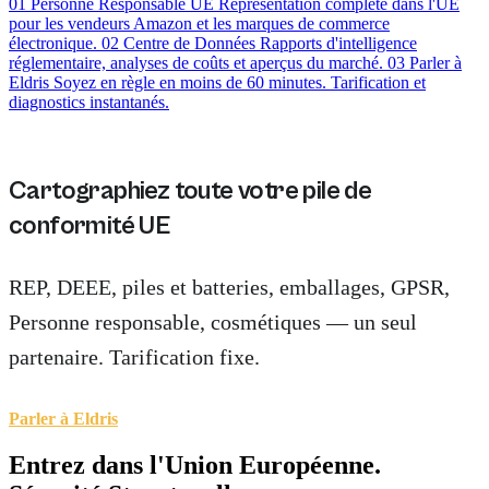
01
Personne Responsable UE
Représentation complète dans l'UE
pour les vendeurs Amazon et les marques de commerce
électronique.
02
Centre de Données
Rapports d'intelligence
réglementaire, analyses de coûts et aperçus du marché.
03
Parler à
Eldris
Soyez en règle en moins de 60 minutes. Tarification et
diagnostics instantanés.
Cartographiez toute votre pile de
conformité UE
REP, DEEE, piles et batteries, emballages, GPSR,
Personne responsable, cosmétiques — un seul
partenaire. Tarification fixe.
Parler à Eldris
Entrez dans l'
Union Européenne.