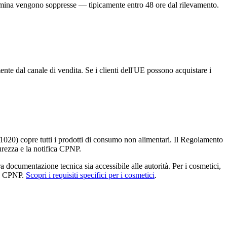
omina vengono soppresse — tipicamente entro 48 ore dal rilevamento.
te dal canale di vendita. Se i clienti dell'UE possono acquistare i
020) copre tutti i prodotti di consumo non alimentari. Il Regolamento
urezza e la notifica CPNP.
a documentazione tecnica sia accessibile alle autorità. Per i cosmetici,
ale CPNP.
Scopri i requisiti specifici per i cosmetici
.