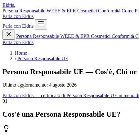
Eldris
.
Persona Responsabile
WEEE & EPR
Cosmetici
Conformità
Come F
Parla con Eldris
Parla con Eldris
Persona Responsabile
WEEE & EPR
Cosmetici
Conformità
C
Parla con Eldris
Home
/
Persona Responsabile UE
Persona Responsabile UE — Cos'è, Chi ne 
Ultimo aggiornamento:
4 agosto 2026
Parla con Eldris — certificato di Persona Responsabile UE in meno d
Una Persona Responsabile UE è un requisito legale per qualsiasi aziend
01
Cos'è una Persona Responsabile UE?