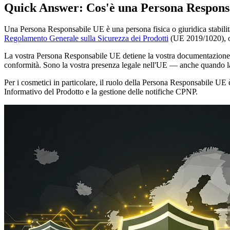
Quick Answer: Cos'è una Persona Respons
Una Persona Responsabile UE è una persona fisica o giuridica stabilita 
Regolamento Generale sulla Sicurezza dei Prodotti
(UE 2019/1020), o
La vostra Persona Responsabile UE detiene la vostra documentazione tecn
conformità. Sono la vostra presenza legale nell'UE — anche quando la 
Per i cosmetici in particolare, il ruolo della Persona Responsabile UE 
Informativo del Prodotto e la gestione delle notifiche CPNP.